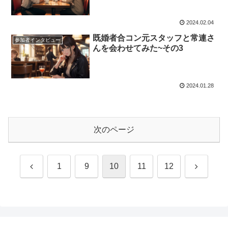
2024.02.04
既婚者合コン元スタッフと常連さ
参加者インタビュー
んを会わせてみた~その3
2024.01.28
次のページ
前
次
1
9
10
11
12
へ
へ