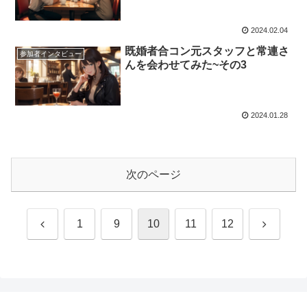
2024.02.04
既婚者合コン元スタッフと常連さ
参加者インタビュー
んを会わせてみた~その3
2024.01.28
次のページ
前
次
1
9
10
11
12
へ
へ