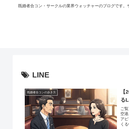
既婚者合コン・サークルの業界ウォッチャーのブログです。
LINE
【
既婚者合コンの歩き方
るL
ご覧
空港
アピ
くる