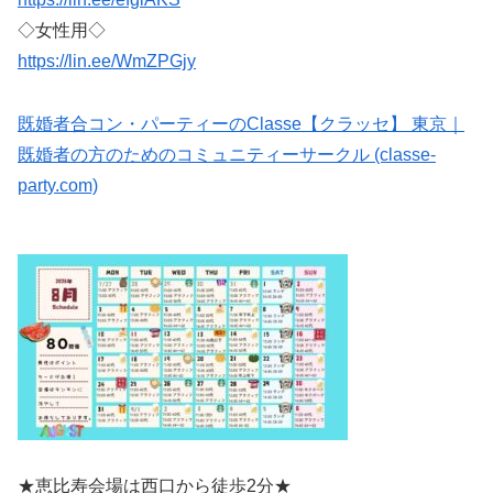
◇女性用◇
https://lin.ee/WmZPGjy
既婚者合コン・パーティーのClasse【クラッセ】 東京｜
既婚者の方のためのコミュニティーサークル (classe-
party.com)
★恵比寿会場は西口から徒歩2分★