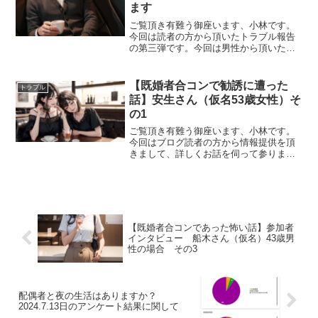
ます
ご覧頂き有難う御座います、小林です。
今回は読者の方から頂いたトラブル報告
の第三弾です。今回は男性から頂いた体
験談なのですが、これをトラブルと呼ん
でいいのかはなかなかに微妙なところな
のですよね。それをなぜご紹介するのか
【既婚者合コンで勧誘に遭った
トラブル
というと、女性の方にもこ...
話】安生さん（仮名53歳女性）そ
の1
ご覧頂き有難う御座います、小林です。
今回はブログ読者の方から情報提供を頂
きまして、詳しくお話を伺って参りまし
たのでその様子をお届けします。なお今
回のお話に関しては非常に巧妙かつ悪質
なにおいがプンプンするのと常習的な感
じが見受けられるので、啓...
【既婚者合コンであった怖い話】参加者
インタビュー 船木さん（仮名）43歳男
性の場合 その3
配偶者と夜の生活はありますか？
2024.7.13日のアンケート結果に関して