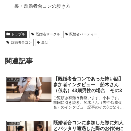
裏・既婚者合コンの歩き方
トラブル
既婚者サークル
既婚者パーティー
既婚者合コン
裏話
関連記事
【既婚者合コンであった怖い話】
トラブル
参加者インタビュー 船木さん
（仮名）43歳男性の場合 その3
ご覧頂き有難う御座います、小林です。
前回に引き続き、船木さん（男性43歳仮
名）のインタビュー記事のその3になりま
す。ただいま夏真っ盛りということもあ
ってほんのり怪談テイストのお話です。
今回はやり取りをスクショ風に再現して
既婚者合コンに参加した際に知人
トラブル
みました。ーー今回も...
とバッタリ遭遇した際のお作法に