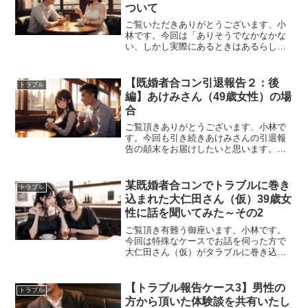
ついて
ご覧いただきありがとうございます、小
林です。今回は「ありそうでなかなかな
い、しかし実際にあるときはあるらし
い」ちょっとした緊急事態についての考
察です。テーマは――既婚者合コンの場
で知人とバッタリ遭遇してしまった場合
【既婚者合コン引退報告２：後
トラブル
のお作法について。自分自身...
編】あけみさん（49歳女性）の場
合
ご覧頂きありがとうございます、小林で
す。今回も引き続きあけみさんの引退報
告の顛末をお届けしたいと思います。記
事化するにあたり許可は頂いております
が個人を特定できる内容が多く含まれて
おり小林の独断でかなり脚色しておりま
某既婚者合コンでトラブルに巻き
トラブル
すのでぜひ話半分に聞いて...
込まれた大仁田さん（仮）39歳女
性に話を聞いてみた～その2
ご覧頂き有難う御座います、小林です。
今回は特殊なケースでお話を伺った方で
大仁田さん（仮）がタラブルに巻き込ま
れた経緯をお聞きする第2回目となりま
す。ーー前回は某既婚者合コン会社に出
入り禁止にされてしまったというところ
【トラブル報告ケース3】男性の
トラブル
までお聞きしました。心当...
方から頂いた体験談を共有いたし