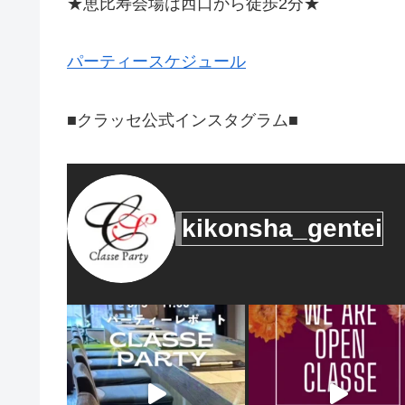
★恵比寿会場は西口から徒歩2分★
パーティースケジュール
■クラッセ公式インスタグラム■
kikonsha_gentei