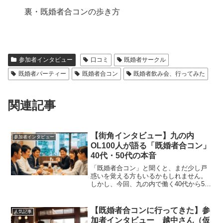
裏・既婚者合コンの歩き方
参加者インタビュー
口コミ
既婚者サークル
既婚者パーティー
既婚者合コン
既婚者飲み会、行ってみた
関連記事
【街角インタビュー】九の内
参加者インタビュー
OL100人が語る「既婚者合コン」
40代・50代の本音
「既婚者合コン」と聞くと、まだ少し戸
惑いを覚える方もいるかもしれません。
しかし、今回、九の内で働く40代から50
代のベテランOL100人にインタビューを
実施したところ、そこには意外な本音
と、人生の成熟期を豊かにするための新
【既婚者合コンに行ってきた】参
人気記事
たな価値観が見えて...
加者インタビュー 越中さん（仮