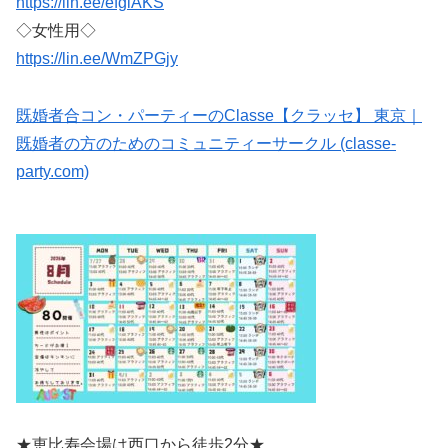
https://lin.ee/efglAKS
◇女性用◇
https://lin.ee/WmZPGjy
既婚者合コン・パーティーのClasse【クラッセ】 東京｜
既婚者の方のためのコミュニティーサークル (classe-
party.com)
★恵比寿会場は西口から徒歩2分★