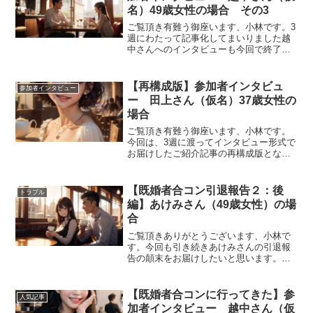
名）49歳女性の場合 その3
ご覧頂き有難う御座います、小林です。3
週にわたって記事化してまいりました越
中さんへのインタビューも今回で終了で
す。結婚生活、そして今何を求めている
のか赤裸々に語って頂きました。必見で
す。ーー冒険とおっしゃってましたが、
【再構成版】参加者インタビュ
参加者インタビュー
それはどういった意味で...
ー 田上さん（仮名）37歳女性の
場合
ご覧頂き有難う御座います、小林です。
今回は、3週に渡ってインタビュー形式で
お届けしたご紹介記事の再構成版となり
ます。ーー当ブログお読みいただいてい
るということで、LINEからご連絡頂きま
した。お話を伺えるということで、貴重
【既婚者合コン引退報告２：後
トラブル
なお時間頂き有難う...
編】あけみさん（49歳女性）の場
合
ご覧頂きありがとうございます、小林で
す。今回も引き続きあけみさんの引退報
告の顛末をお届けしたいと思います。記
事化するにあたり許可は頂いております
が個人を特定できる内容が多く含まれて
おり小林の独断でかなり脚色しておりま
【既婚者合コンに行ってきた】参
人気記事
すのでぜひ話半分に聞いて...
加者インタビュー 越中さん（仮