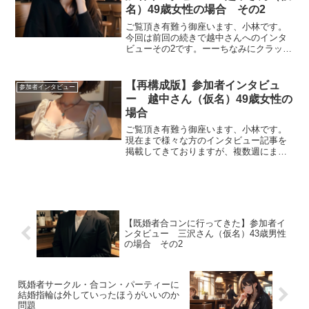
名）49歳女性の場合 その2
ご覧頂き有難う御座います、小林です。
今回は前回の続きで越中さんへのインタ
ビューその2です。ーーちなみにクラッセ
でカードやり取りした方とは連絡取り合
ってるんですか？そのときは自分からカ
ードは一枚も書かなかったんですけど。
【再構成版】参加者インタビュ
参加者インタビュー
男性の方全員からカード...
ー 越中さん（仮名）49歳女性の
場合
ご覧頂き有難う御座います、小林です。
現在まで様々な方のインタビュー記事を
掲載してきておりますが、複数週にまた
がった記事は読みにくいというご意見が
多かったため、加筆を加えた再構成版を
お届けします。今回はさまざまな会社さ
んの会に参加経験のある越...
【既婚者合コンに行ってきた】参加者イ
ンタビュー 三沢さん（仮名）43歳男性
の場合 その2
既婚者サークル・合コン・パーティーに
結婚指輪は外していったほうがいいのか
問題