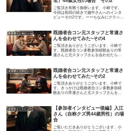
名）49歳女性の場合 その2
ご覧頂き有難う御座います、小林です。
今回は前回の続きで越中さんへのインタ
ビューその2です。ーーちなみにクラッセ
でカードやり取りした方とは連絡取り合
ってるんですか？そのときは自分からカ
ードは一枚も書かなかったんですけど。
既婚者合コン元スタッフと常連さ
参加者インタビュー
男性の方全員からカード...
んを会わせてみた~その4
ご覧頂きありがとうございます、小林で
す。既婚者合コン多数参加経験ありの常
連さんと元スタッフさんを会わせたらど
のような化学反応が見れるのかという企
画。事前に用意していたトピックについ
てそれぞれどんな反応だったかをまとめ
既婚者合コン元スタッフと常連さ
参加者インタビュー
てご紹介していきます。参...
んを会わせてみた~その2
ご覧頂きありがとうございます、小林で
す。きっかけは既婚者合コン多数参加経
験ありの常連さんと元スタッフさんを会
わせたらどうなってしまうのだろうかと
いう素朴な疑問からスタートしたこの企
画。いや、素朴とは言えないかもしれま
【参加者インタビュー後編】入江
参加者インタビュー
せんが今回から会の様子を...
さん（自称クズ男44歳男性）の場
合
ご覧いただきありがとうございます、小