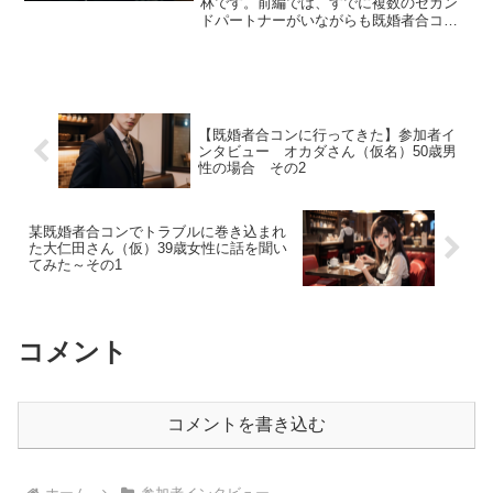
林です。前編では、すでに複数のセカン
ドパートナーがいながらも既婚者合コン
に通い続け、いつしか「出会い」そのも
のよりも「異性に承認される快感」のル
ープに依存してしまっていた入江さん
（44歳・仮名）の歪んだ心...
【既婚者合コンに行ってきた】参加者イ
ンタビュー オカダさん（仮名）50歳男
性の場合 その2
某既婚者合コンでトラブルに巻き込まれ
た大仁田さん（仮）39歳女性に話を聞い
てみた～その1
コメント
コメントを書き込む