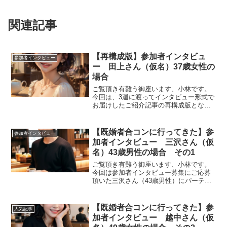
関連記事
【再構成版】参加者インタビュ
参加者インタビュー
ー 田上さん（仮名）37歳女性の
場合
ご覧頂き有難う御座います、小林です。
今回は、3週に渡ってインタビュー形式で
お届けしたご紹介記事の再構成版となり
ます。ーー当ブログお読みいただいてい
るということで、LINEからご連絡頂きま
した。お話を伺えるということで、貴重
【既婚者合コンに行ってきた】参
参加者インタビュー
なお時間頂き有難う...
加者インタビュー 三沢さん（仮
名）43歳男性の場合 その1
ご覧頂き有難う御座います、小林です。
今回は参加者インタビュー募集にご応募
頂いた三沢さん（43歳男性）にパーティ
ー参加後にお話を伺いました。フットサ
ルがご趣味という藤木直人さん似のイケ
メンです。その様子をインタビュー形式
【既婚者合コンに行ってきた】参
人気記事
でお届けしたいと思いま...
加者インタビュー 越中さん（仮