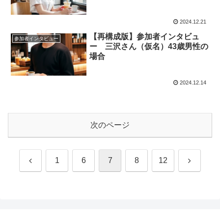
2024.12.21
【再構成版】参加者インタビュ
参加者インタビュー
ー 三沢さん（仮名）43歳男性の
場合
2024.12.14
次のページ
前
次
1
6
7
8
12
へ
へ