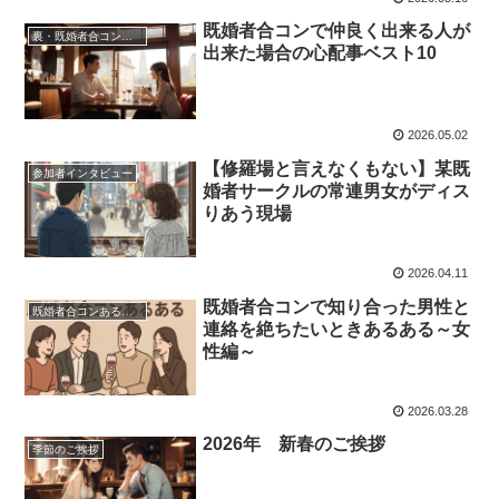
既婚者合コンで仲良く出来る人が
裏・既婚者合コンの歩き方
出来た場合の心配事ベスト10
2026.05.02
【修羅場と言えなくもない】某既
参加者インタビュー
婚者サークルの常連男女がディス
りあう現場
2026.04.11
既婚者合コンで知り合った男性と
既婚者合コンあるある
連絡を絶ちたいときあるある～女
性編～
2026.03.28
2026年 新春のご挨拶
季節のご挨拶