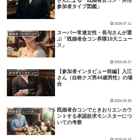
さんによる「既婚者合コン・男性
参加者タイプ図鑑」
2026.07.11
スーパー常連女性・長与さんが選
参加者インタビュー
ぶ「既婚者合コン界隈10大ニュー
ス」
2026.06.27
【参加者インタビュー前編】入江
参加者インタビュー
さん（自称クズ男44歳男性）の場
合
2026.05.30
既婚者合コンでときおりエンカウ
既婚者合コンの歩き方
ントする承認欲求モンスターにつ
いての考察
2026.05.16